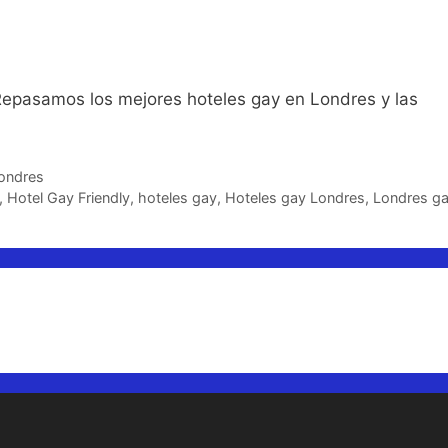
epasamos los mejores hoteles gay en Londres y las
ondres
,
Hotel Gay Friendly
,
hoteles gay
,
Hoteles gay Londres
,
Londres g