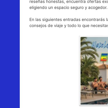
reseñas honestas, encuentra ofertas exc
eligiendo un espacio seguro y acogedor
En las siguientes entradas encontrarás 
consejos de viaje y todo lo que necesit