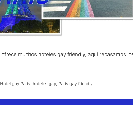
os ofrece muchos hoteles gay friendly, aquí repasamos lo
Hotel gay Paris
,
hoteles gay
,
Paris gay friendly