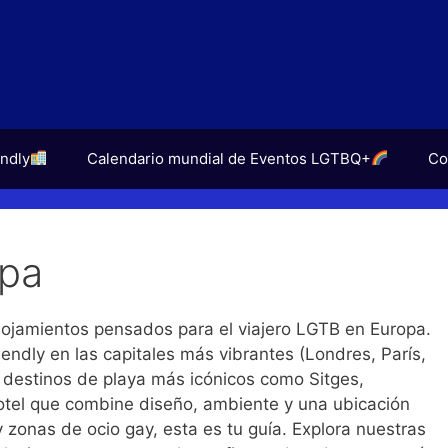
endly
Calendario mundial de Eventos LGTBQ+
Co
opa
alojamientos pensados para el viajero LGTB en Europa.
iendly en las capitales más vibrantes (Londres, París,
os destinos de playa más icónicos como Sitges,
tel que combine diseño, ambiente y una ubicación
y zonas de ocio gay, esta es tu guía. Explora nuestras