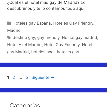
¿Cual es el hotel más gay de Madrid? Lo
descubrimos y te lo contamos todo aquí.
Categorías
Hoteles gay España
,
Hoteles Gay Friendly
,
Madrid
Etiquetas
destino gay
,
gay friendly
,
Hostal gay madrid
,
Hotel Axel Madrid
,
Hotel Gay Friendly
,
Hotel
gay Madrid
,
hoteles axel
,
hoteles gay
Página
Página
Página
1
2
…
5
Siguiente
→
Categorías