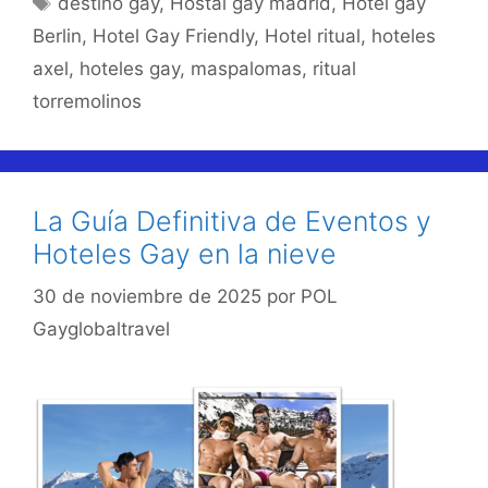
destino gay
,
Hostal gay madrid
,
Hotel gay
Berlin
,
Hotel Gay Friendly
,
Hotel ritual
,
hoteles
axel
,
hoteles gay
,
maspalomas
,
ritual
torremolinos
La Guía Definitiva de Eventos y
Hoteles Gay en la nieve
30 de noviembre de 2025
por
POL
Gayglobaltravel