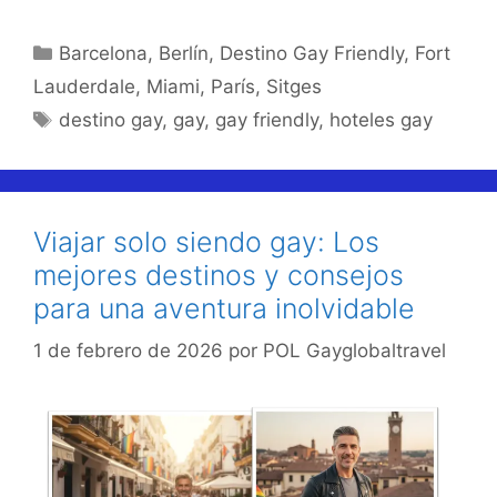
Categorías
Barcelona
,
Berlín
,
Destino Gay Friendly
,
Fort
Lauderdale
,
Miami
,
París
,
Sitges
Etiquetas
destino gay
,
gay
,
gay friendly
,
hoteles gay
Viajar solo siendo gay: Los
mejores destinos y consejos
para una aventura inolvidable
1 de febrero de 2026
por
POL Gayglobaltravel