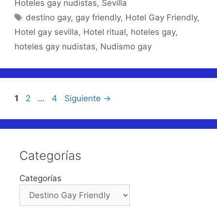
Hoteles gay nudistas
,
Sevilla
Etiquetas
destino gay
,
gay friendly
,
Hotel Gay Friendly
,
Hotel gay sevilla
,
Hotel ritual
,
hoteles gay
,
hoteles gay nudistas
,
Nudismo gay
Página
Página
Página
1
2
…
4
Siguiente
→
Categorías
Categorías