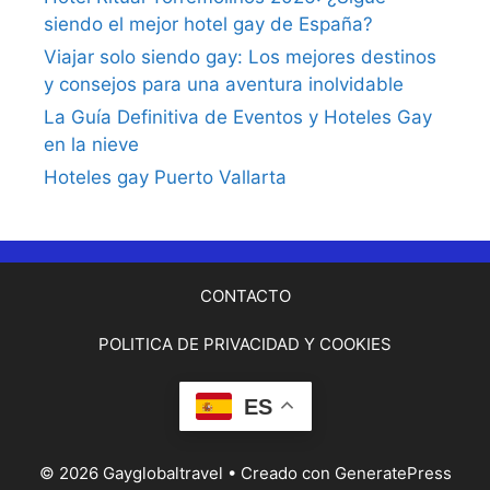
siendo el mejor hotel gay de España?
Viajar solo siendo gay: Los mejores destinos
y consejos para una aventura inolvidable
La Guía Definitiva de Eventos y Hoteles Gay
en la nieve
Hoteles gay Puerto Vallarta
CONTACTO
POLITICA DE PRIVACIDAD Y COOKIES
ES
© 2026 Gayglobaltravel
• Creado con
GeneratePress