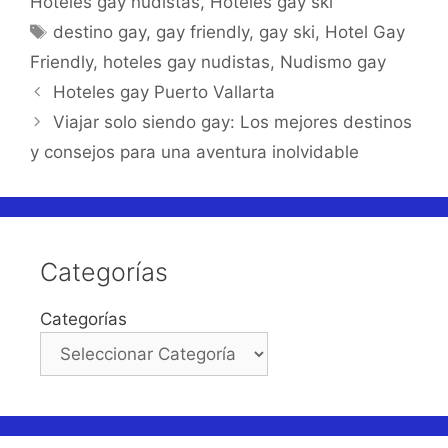
Hoteles gay nudistas
,
Hoteles gay ski
Etiquetas
destino gay
,
gay friendly
,
gay ski
,
Hotel Gay
Friendly
,
hoteles gay nudistas
,
Nudismo gay
Hoteles gay Puerto Vallarta
Viajar solo siendo gay: Los mejores destinos
y consejos para una aventura inolvidable
Categorías
Categorías