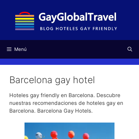
Saltar
al
contenido
Menú
Barcelona gay hotel
Hoteles gay friendly en Barcelona. Descubre
nuestras recomendaciones de hoteles gay en
Barcelona. Barcelona Gay Hotels.