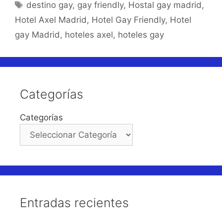
Etiquetas
destino gay
,
gay friendly
,
Hostal gay madrid
,
Hotel Axel Madrid
,
Hotel Gay Friendly
,
Hotel
gay Madrid
,
hoteles axel
,
hoteles gay
Categorías
Categorías
Entradas recientes