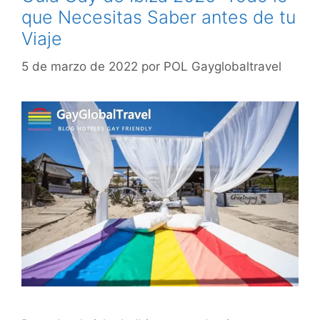
que Necesitas Saber antes de tu
Viaje
5 de marzo de 2022
por
POL Gayglobaltravel