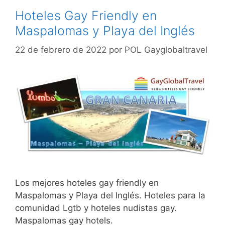
Hoteles Gay Friendly en
Maspalomas y Playa del Inglés
22 de febrero de 2022
por
POL Gayglobaltravel
Los mejores hoteles gay friendly en
Maspalomas y Playa del Inglés. Hoteles para la
comunidad Lgtb y hoteles nudistas gay.
Maspalomas gay hotels.