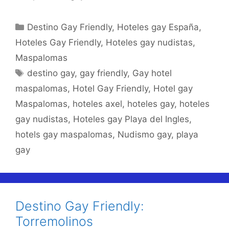
Categorías
Destino Gay Friendly
,
Hoteles gay España
,
Hoteles Gay Friendly
,
Hoteles gay nudistas
,
Maspalomas
Etiquetas
destino gay
,
gay friendly
,
Gay hotel
maspalomas
,
Hotel Gay Friendly
,
Hotel gay
Maspalomas
,
hoteles axel
,
hoteles gay
,
hoteles
gay nudistas
,
Hoteles gay Playa del Ingles
,
hotels gay maspalomas
,
Nudismo gay
,
playa
gay
Destino Gay Friendly:
Torremolinos