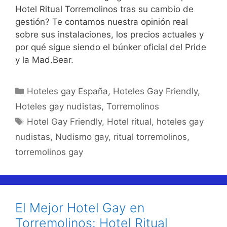
Hotel Ritual Torremolinos tras su cambio de
gestión? Te contamos nuestra opinión real
sobre sus instalaciones, los precios actuales y
por qué sigue siendo el búnker oficial del Pride
y la Mad.Bear.
Categorías
Hoteles gay España
,
Hoteles Gay Friendly
,
Hoteles gay nudistas
,
Torremolinos
Etiquetas
Hotel Gay Friendly
,
Hotel ritual
,
hoteles gay
nudistas
,
Nudismo gay
,
ritual torremolinos
,
torremolinos gay
El Mejor Hotel Gay en
Torremolinos: Hotel Ritual