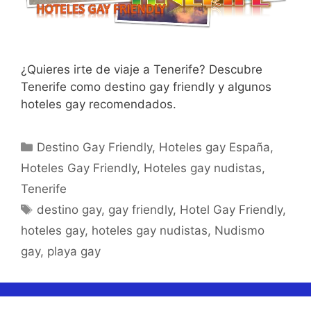
¿Quieres irte de viaje a Tenerife? Descubre
Tenerife como destino gay friendly y algunos
hoteles gay recomendados.
Categorías
Destino Gay Friendly
,
Hoteles gay España
,
Hoteles Gay Friendly
,
Hoteles gay nudistas
,
Tenerife
Etiquetas
destino gay
,
gay friendly
,
Hotel Gay Friendly
,
hoteles gay
,
hoteles gay nudistas
,
Nudismo
gay
,
playa gay