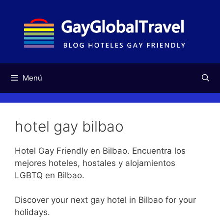
Saltar
al
contenido
Menú
hotel gay bilbao
Hotel Gay Friendly en Bilbao. Encuentra los
mejores hoteles, hostales y alojamientos
LGBTQ en Bilbao.
Discover your next gay hotel in Bilbao for your
holidays.