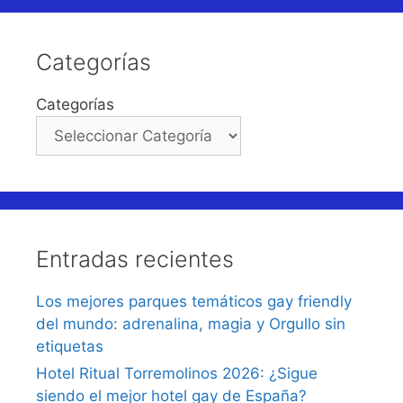
Categorías
Categorías
Entradas recientes
Los mejores parques temáticos gay friendly
del mundo: adrenalina, magia y Orgullo sin
etiquetas
Hotel Ritual Torremolinos 2026: ¿Sigue
siendo el mejor hotel gay de España?