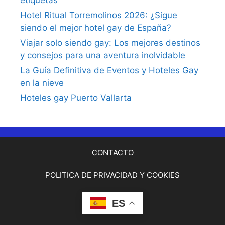
etiquetas
Hotel Ritual Torremolinos 2026: ¿Sigue
siendo el mejor hotel gay de España?
Viajar solo siendo gay: Los mejores destinos
y consejos para una aventura inolvidable
La Guía Definitiva de Eventos y Hoteles Gay
en la nieve
Hoteles gay Puerto Vallarta
CONTACTO
POLITICA DE PRIVACIDAD Y COOKIES
ES