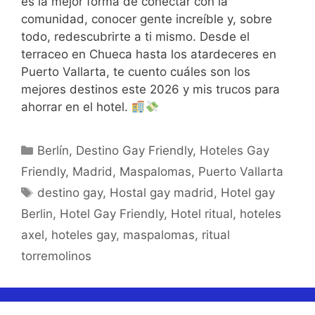
es la mejor forma de conectar con la
comunidad, conocer gente increíble y, sobre
todo, redescubrirte a ti mismo. Desde el
terraceo en Chueca hasta los atardeceres en
Puerto Vallarta, te cuento cuáles son los
mejores destinos este 2026 y mis trucos para
ahorrar en el hotel.
Categorías
Berlín
,
Destino Gay Friendly
,
Hoteles Gay
Friendly
,
Madrid
,
Maspalomas
,
Puerto Vallarta
Etiquetas
destino gay
,
Hostal gay madrid
,
Hotel gay
Berlin
,
Hotel Gay Friendly
,
Hotel ritual
,
hoteles
axel
,
hoteles gay
,
maspalomas
,
ritual
torremolinos