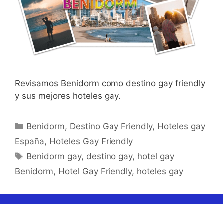
Revisamos Benidorm como destino gay friendly
y sus mejores hoteles gay.
Categorías
Benidorm
,
Destino Gay Friendly
,
Hoteles gay
España
,
Hoteles Gay Friendly
Etiquetas
Benidorm gay
,
destino gay
,
hotel gay
Benidorm
,
Hotel Gay Friendly
,
hoteles gay