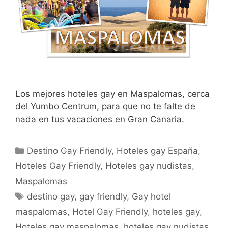
Los mejores hoteles gay en Maspalomas, cerca
del Yumbo Centrum, para que no te falte de
nada en tus vacaciones en Gran Canaria.
Categorías
Destino Gay Friendly
,
Hoteles gay España
,
Hoteles Gay Friendly
,
Hoteles gay nudistas
,
Maspalomas
Etiquetas
destino gay
,
gay friendly
,
Gay hotel
maspalomas
,
Hotel Gay Friendly
,
hoteles gay
,
Hoteles gay maspalomas
,
hoteles gay nudistas
,