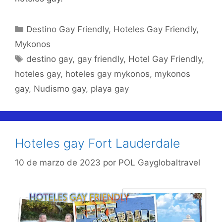
Categorías
Destino Gay Friendly
,
Hoteles Gay Friendly
,
Mykonos
Etiquetas
destino gay
,
gay friendly
,
Hotel Gay Friendly
,
hoteles gay
,
hoteles gay mykonos
,
mykonos
gay
,
Nudismo gay
,
playa gay
Hoteles gay Fort Lauderdale
10 de marzo de 2023
por
POL Gayglobaltravel