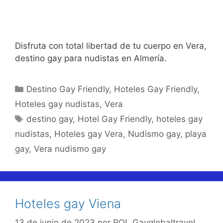
Disfruta con total libertad de tu cuerpo en Vera,
destino gay para nudistas en Almería.
Categorías
Destino Gay Friendly
,
Hoteles Gay Friendly
,
Hoteles gay nudistas
,
Vera
Etiquetas
destino gay
,
Hotel Gay Friendly
,
hoteles gay
nudistas
,
Hoteles gay Vera
,
Nudismo gay
,
playa
gay
,
Vera nudismo gay
Hoteles gay Viena
13 de junio de 2023
por
POL Gayglobaltravel