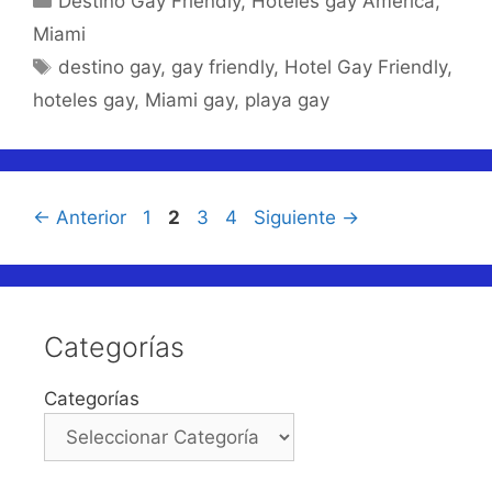
Destino Gay Friendly
,
Hoteles gay America
,
Miami
Etiquetas
destino gay
,
gay friendly
,
Hotel Gay Friendly
,
hoteles gay
,
Miami gay
,
playa gay
Página
Página
Página
Página
←
Anterior
1
2
3
4
Siguiente
→
Categorías
Categorías