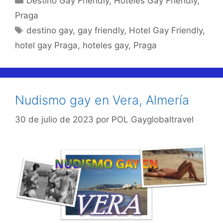
Destino Gay Friendly
,
Hoteles Gay Friendly
,
Praga
Etiquetas
destino gay
,
gay friendly
,
Hotel Gay Friendly
,
hotel gay Praga
,
hoteles gay
,
Praga
Nudismo gay en Vera, Almería
30 de julio de 2023
por
POL Gayglobaltravel