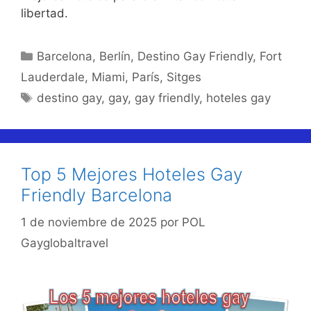
libertad.
Categorías
Barcelona
,
Berlín
,
Destino Gay Friendly
,
Fort
Lauderdale
,
Miami
,
París
,
Sitges
Etiquetas
destino gay
,
gay
,
gay friendly
,
hoteles gay
Top 5 Mejores Hoteles Gay
Friendly Barcelona
1 de noviembre de 2025
por
POL
Gayglobaltravel