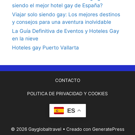
siendo el mejor hotel gay de España?
Viajar solo siendo gay: Los mejores destinos
y consejos para una aventura inolvidable
La Guía Definitiva de Eventos y Hoteles Gay
en la nieve
Hoteles gay Puerto Vallarta
CONTACTO
POLITICA DE PRIVACIDAD Y COOKIES
ES
© 2026 Gayglobaltravel
• Creado con
GeneratePress