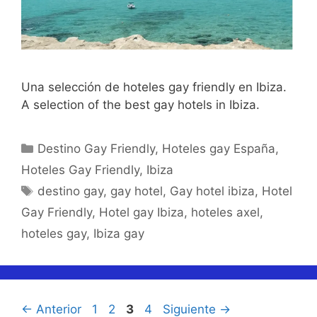
Una selección de hoteles gay friendly en Ibiza.
A selection of the best gay hotels in Ibiza.
Categorías
Destino Gay Friendly
,
Hoteles gay España
,
Hoteles Gay Friendly
,
Ibiza
Etiquetas
destino gay
,
gay hotel
,
Gay hotel ibiza
,
Hotel
Gay Friendly
,
Hotel gay Ibiza
,
hoteles axel
,
hoteles gay
,
Ibiza gay
Página
Página
Página
Página
←
Anterior
1
2
3
4
Siguiente
→