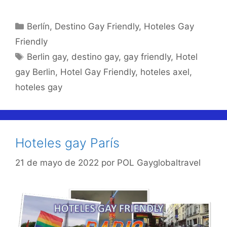
Categorías
Berlín
,
Destino Gay Friendly
,
Hoteles Gay
Friendly
Etiquetas
Berlin gay
,
destino gay
,
gay friendly
,
Hotel
gay Berlin
,
Hotel Gay Friendly
,
hoteles axel
,
hoteles gay
Hoteles gay París
21 de mayo de 2022
por
POL Gayglobaltravel