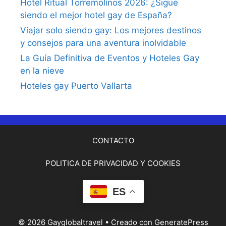
Hotel Ritual Torremolinos 2026: ¿Sigue
siendo el mejor hotel gay de España?
Viajar solo siendo gay: Los mejores destinos
y consejos para una aventura inolvidable
La Guía Definitiva de Eventos y Hoteles Gay
en la nieve
Hoteles gay Puerto Vallarta
CONTACTO
POLITICA DE PRIVACIDAD Y COOKIES
ES
© 2026 Gayglobaltravel
• Creado con
GeneratePress