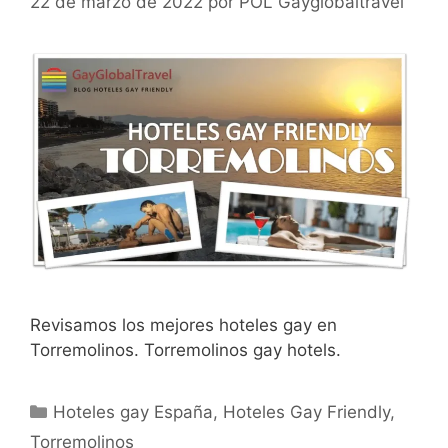
22 de marzo de 2022
por
POL Gayglobaltravel
Revisamos los mejores hoteles gay en
Torremolinos. Torremolinos gay hotels.
Categorías
Hoteles gay España
,
Hoteles Gay Friendly
,
Torremolinos