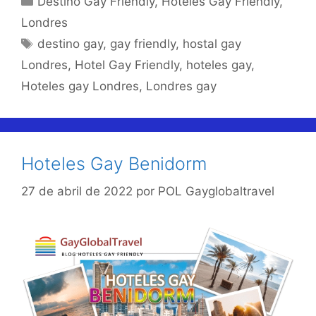
Destino Gay Friendly
,
Hoteles Gay Friendly
,
Londres
Etiquetas
destino gay
,
gay friendly
,
hostal gay
Londres
,
Hotel Gay Friendly
,
hoteles gay
,
Hoteles gay Londres
,
Londres gay
Hoteles Gay Benidorm
27 de abril de 2022
por
POL Gayglobaltravel