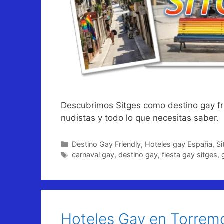
Descubrimos Sitges como destino gay frie
nudistas y todo lo que necesitas saber.
Categorías
Destino Gay Friendly
,
Hoteles gay España
,
Si
Etiquetas
carnaval gay
,
destino gay
,
fiesta gay sitges
,
Hoteles Gay en Torremo