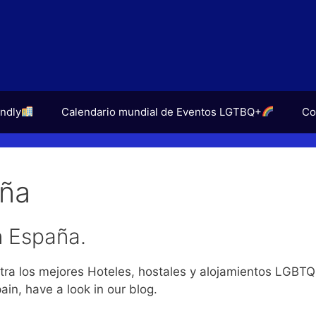
endly
Calendario mundial de Eventos LGTBQ+
Co
aña
n España.
tra los mejores Hoteles, hostales y alojamientos LGBTQ
ain, have a look in our blog.