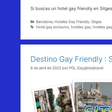
Si buscas un hotel gay friendly en Sitg
Categorías
Barcelona
,
Hoteles Gay Friendly
,
Sitges
Etiquetas
Hotel gay exclusivo
,
hoteles gay
,
hoteles gay
Destino Gay Friendly : 
6 de abril de 2022
por
POL Gayglobaltravel