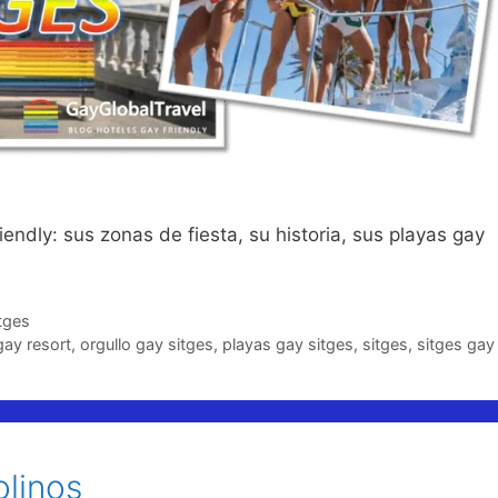
ndly: sus zonas de fiesta, su historia, sus playas gay
tges
gay resort
,
orgullo gay sitges
,
playas gay sitges
,
sitges
,
sitges gay
linos