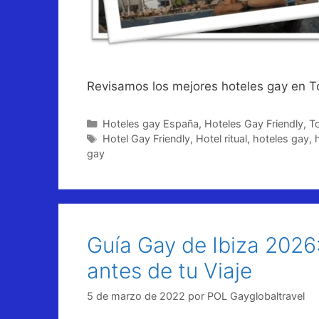
Revisamos los mejores hoteles gay en To
Categorías
Hoteles gay España
,
Hoteles Gay Friendly
,
T
Etiquetas
Hotel Gay Friendly
,
Hotel ritual
,
hoteles gay
,
gay
Guía Gay de Ibiza 2026
antes de tu Viaje
5 de marzo de 2022
por
POL Gayglobaltravel