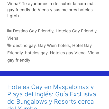
Viena? Te ayudamos a descubrir la cara más
gay friendly de Viena y sus mejores hoteles
Lgtbi+.
Categorías
Destino Gay Friendly
,
Hoteles Gay Friendly
,
Viena
Etiquetas
destino gay
,
Gay Wien hotels
,
Hotel Gay
Friendly
,
hoteles gay
,
Hoteles gay Viena
,
Viena
gay friendly
Hoteles Gay en Maspalomas y
Playa del Inglés: Guía Exclusiva
de Bungalows y Resorts cerca
del Yumbo