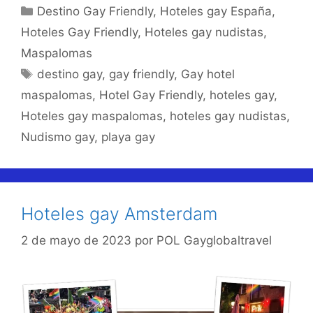
Categorías
Destino Gay Friendly
,
Hoteles gay España
,
Hoteles Gay Friendly
,
Hoteles gay nudistas
,
Maspalomas
Etiquetas
destino gay
,
gay friendly
,
Gay hotel
maspalomas
,
Hotel Gay Friendly
,
hoteles gay
,
Hoteles gay maspalomas
,
hoteles gay nudistas
,
Nudismo gay
,
playa gay
Hoteles gay Amsterdam
2 de mayo de 2023
por
POL Gayglobaltravel