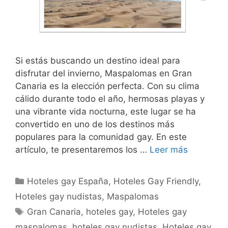
Si estás buscando un destino ideal para
disfrutar del invierno, Maspalomas en Gran
Canaria es la elección perfecta. Con su clima
cálido durante todo el año, hermosas playas y
una vibrante vida nocturna, este lugar se ha
convertido en uno de los destinos más
populares para la comunidad gay. En este
artículo, te presentaremos los …
Leer más
Categorías
Hoteles gay España
,
Hoteles Gay Friendly
,
Hoteles gay nudistas
,
Maspalomas
Etiquetas
Gran Canaria
,
hoteles gay
,
Hoteles gay
maspalomas
,
hoteles gay nudistas
,
Hoteles gay