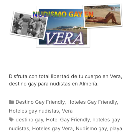
Disfruta con total libertad de tu cuerpo en Vera,
destino gay para nudistas en Almería.
Categorías
Destino Gay Friendly
,
Hoteles Gay Friendly
,
Hoteles gay nudistas
,
Vera
Etiquetas
destino gay
,
Hotel Gay Friendly
,
hoteles gay
nudistas
,
Hoteles gay Vera
,
Nudismo gay
,
playa