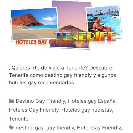
¿Quieres irte de viaje a Tenerife? Descubre
Tenerife como destino gay friendly y algunos
hoteles gay recomendados.
Categorías
Destino Gay Friendly
,
Hoteles gay España
,
Hoteles Gay Friendly
,
Hoteles gay nudistas
,
Tenerife
Etiquetas
destino gay
,
gay friendly
,
Hotel Gay Friendly
,